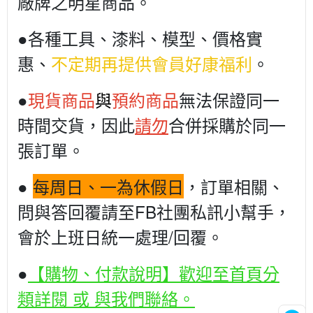
廠牌之明星商品。
●各種工具、漆料、模型、價格實
惠、
不定期再提供會員好康福利
。
●
現貨商品
與
預約商品
無法保證同一
時間交貨，因此
請勿
合併採購於同一
張訂單。
●
每周日、一為休假日
，訂單相關、
問與答回覆請至FB社團私訊小幫手，
會於上班日統一處理/回覆。
●
【購物、付款說明】歡迎至首頁分
類詳閱 或 與我們聯絡。