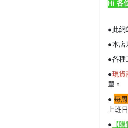
Hi 
●此網
●本店
●各種
●
現貨
單。
●
每周
上班日
●
【購