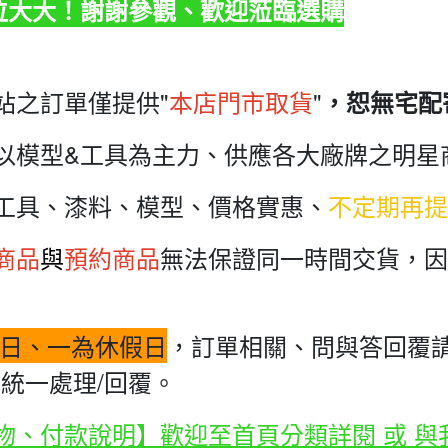
各位大大！謝謝參觀、歡迎蒞臨選購
站之訂單僅提供"
本店門市取貨
"
，恕無宅配
以模型&工具為主力、供應各大廠牌之明星
工具、漆料、模型、價格實惠、
不定期再提
商品
與
預約商品
無法保證同一時間交貨，因
日、一為休假日
，訂單相關、問與答回覆請
統一處理/回覆。
物、付款說明】歡迎至首頁分類詳閱 或 與