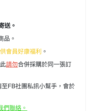
寄送。
商品。
供會員好康福利
。
此
請勿
合併採購於同一張訂
至FB社團私訊小幫手，會於
我們聯絡。