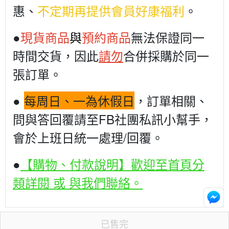
惠、
不定期再提供會員好康福利
。
●
現貨商品
與
預約商品
無法保證同一
時間交貨，因此
請勿
合併採購於同一
張訂單。
●
每周日、一為休假日
，訂單相關、
問與答回覆請至FB社團私訊小幫手，
會於上班日統一處理/回覆。
●
【購物、付款說明】歡迎至首頁分
類詳閱 或 與我們聯絡。
已售完