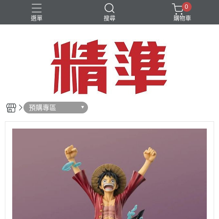
0
選單
搜尋
購物車
預購專區