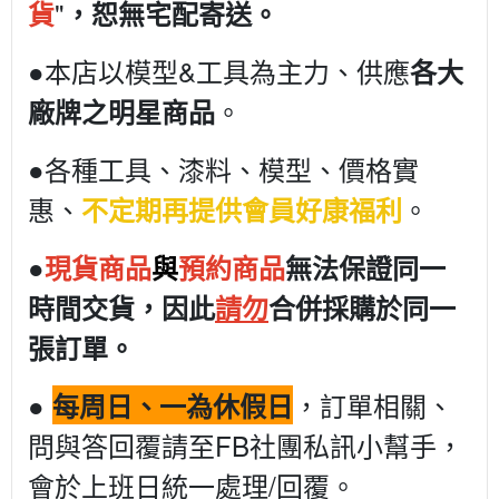
"
貨
，恕無宅配寄送。
●本店以模型&工具為主力、供應
各大
。
廠牌之明星商品
●各種工具、漆料、模型、價格實
惠、
。
不定期再提供會員好康福利
●
現貨商品
與
預約商品
無法保證同一
時間交貨，因此
請勿
合併採購於同一
張訂單。
●
，訂單相關、
每周日、一為休假日
問與答回覆請至FB社團私訊小幫手，
會於上班日統一處理/回覆。