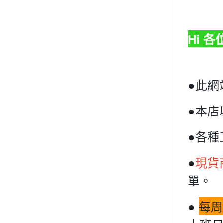
Hi 
●此網
●本店
●各種
●
現貨
單。
●
每周