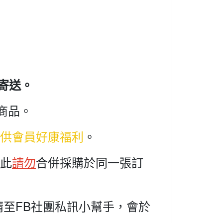
寄送。
商品。
供會員好康福利
。
此
請勿
合併採購於同一張訂
至FB社團私訊小幫手，會於