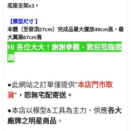
底座支架x3。
【模型尺寸 】
本體（至發頂27cm）完成品最大擺放49cm高，
最
大翼展67cm寬
Hi 各位大大！謝謝參觀、歡迎蒞臨選
購
●此網站之訂單僅提供"
本店門市取
"
貨
，恕無宅配寄送。
●本店以模型&工具為主力、供應
各大
。
廠牌之明星商品