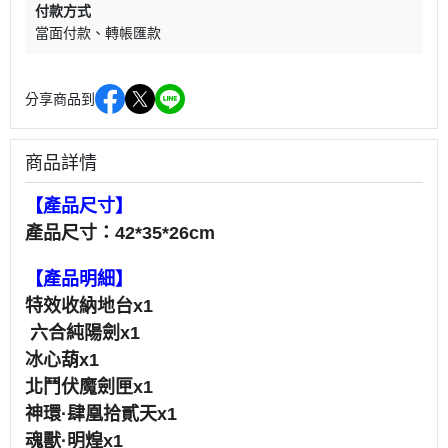
付款方式
當面付款
轉帳匯款
分享商品到
商品詳情
【
產品尺寸
】
產品尺寸：42*35*26cm
【產品明細】
特效收納地台x1
六合純陽劍x1
冰心葫x1
北鬥伏魔劍匣x1
神環·肆凰拾貳天x1
魂獸·明煌x1