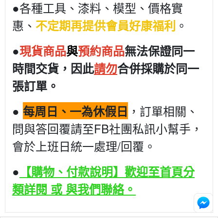
●各種工具、漆料、模型、價格實
惠、
。
不定期再提供會員好康福利
●
現貨商品
與
預約商品
無法保證同一
時間交貨，因此
請勿
合併採購於同一
張訂單。
●
，訂單相關、
每周日、一為休假日
問與答回覆請至FB社團私訊小幫手，
會於上班日統一處理/回覆。
●
【購物、付款說明】歡迎至首頁分
類詳閱 或 與我們聯絡。