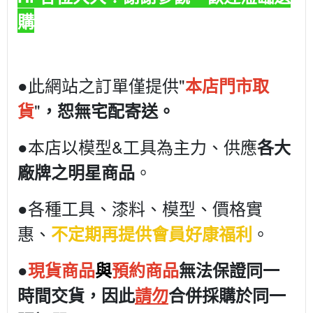
購
●此網站之訂單僅提供"
本店門市取
"
貨
，恕無宅配寄送。
●本店以模型&工具為主力、供應
各大
。
廠牌之明星商品
●各種工具、漆料、模型、價格實
惠、
。
不定期再提供會員好康福利
●
現貨商品
與
預約商品
無法保證同一
時間交貨，因此
請勿
合併採購於同一