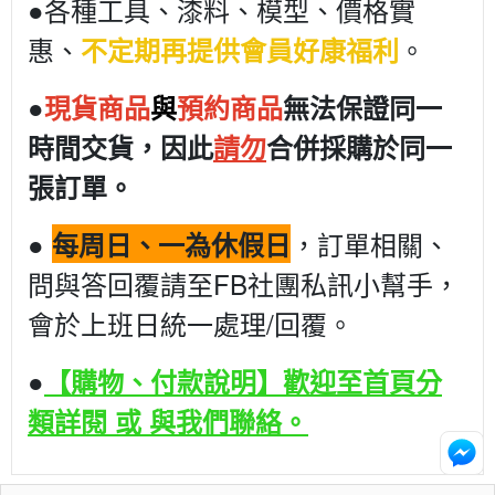
●各種工具、漆料、模型、價格實
惠、
。
不定期再提供會員好康福利
●
現貨商品
與
預約商品
無法保證同一
時間交貨，因此
請勿
合併採購於同一
張訂單。
●
，訂單相關、
每周日、一為休假日
問與答回覆請至FB社團私訊小幫手，
會於上班日統一處理/回覆。
●
【購物、付款說明】歡迎至首頁分
類詳閱 或 與我們聯絡。