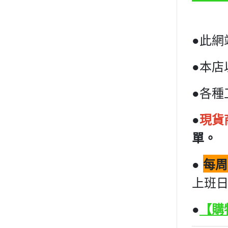
●此網
●本店
●各種
●
現貨
單。
●
每周
上班日
●
【購