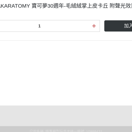
TAKARATOMY 寶可夢30週年-毛絨絨掌上皮卡丘 附聲光
加
條款
公司名稱: 精準模型玩具店
統一編號: 10999431