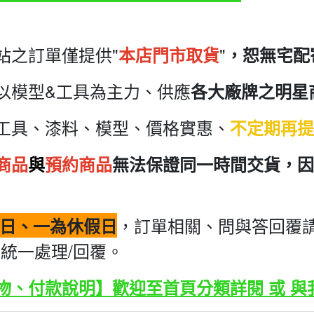
站之訂單僅提供"
"
本店門市取貨
，恕無宅配
以模型&工具為主力、供應
各大廠牌之明星
工具、漆料、模型、價格實惠、
不定期再提
商品
與
預約商品
無法保證同一時間交貨，因
，訂單相關、問與答回覆請
日、一為休假日
統一處理/回覆。
物、付款說明】歡迎至首頁分類詳閱 或 與