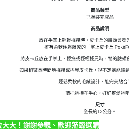
商品類型
已塗裝完成品
商品說明
放在手掌上輕輕撫摸時，皮卡丘的臉頰會發
擁有柔軟蓬鬆觸感的「掌上皮卡丘 PokéF
將皮卡丘放在手掌上，輕撫或輕輕搖晃時，牠的臉頰
如果稍微長時間地撫摸或搖晃皮卡丘，說不定還能聽
蓬鬆柔軟的毛絨設計，能完美貼合
請把牠捧在手心，好好疼愛牠
尺寸
全長約13公分。
各位大大！謝謝參觀、歡迎蒞臨選購