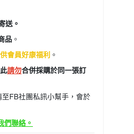
寄送。
。
商品
。
供會員好康福利
此
請勿
合併採購於同一張訂
至FB社團私訊小幫手，會於
我們聯絡。