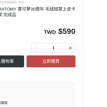
810996866-330
KARATOMY 寶可夢30週年-毛絨絨掌上皮卡
果 完成品
$
590
TWD
入購物車
立即購買
帳匯款