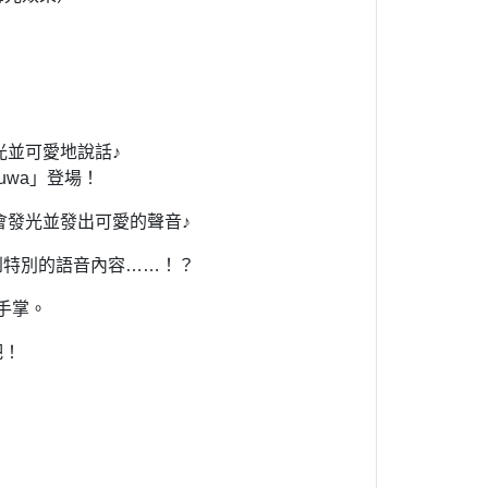
光並可愛地說話♪
uwa」登場！
會發光並發出可愛的聲音♪
到特別的語音內容……！？
手掌。
吧！