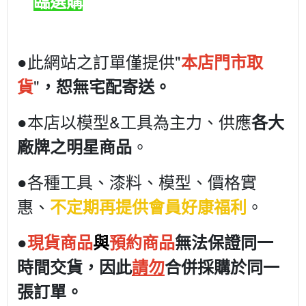
臨選購
●此網站之訂單僅提供"
本店門市取
"
貨
，恕無宅配寄送。
●本店以模型&工具為主力、供應
各大
。
廠牌之明星商品
●各種工具、漆料、模型、價格實
惠、
。
不定期再提供會員好康福利
●
現貨商品
與
預約商品
無法保證同一
時間交貨，因此
請勿
合併採購於同一
張訂單。