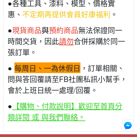
●各種工具、漆料、模型、價格實
惠、
不定期再提供會員好康福利
。
●
現貨商品
與
預約商品
無法保證同一
時間交貨，因此
請勿
合併採購於同一
張訂單。
●
每周日、一為休假日
，訂單相關、
問與答回覆請至FB社團私訊小幫手，
會於上班日統一處理/回覆。
●
【購物、付款說明】歡迎至首頁分
類詳閱 或 與我們聯絡。