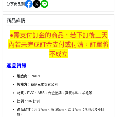
分享商品到
商品詳情
●需支付訂金的商品，若下訂後三天
內若未完成訂金支付或付清，訂單將
不成立
產品資訊
製造商
：INART
授權方
：華納兄弟探索公司
材質
：PVC、ABS、合金壓鑄、真實布料、羊毛等
比例
：1/6 比例
產品尺寸
：高 37cm × 寬 20cm × 深 17cm（含地台及巫師
帽）