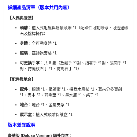
詳細產品清單（版本共用內容）
【人偶與服裝】
頭雕
：植入式毛髮與鬍鬚頭雕 *1（配磁性可動眼球，可透過磁
石及撥桿操作）
身體
：全可動身體 *1
服裝
：巫師袍套裝 *1
可更換手掌
：共 8 隻（放鬆手 *1對、指著手 *1對、張開手 *1
對、持魔杖右手 *1、持劍右手 *1）
【配件與地台】
配件
：眼鏡 *1、巫師帽 *1、接骨木魔杖 *1、葛來分多寶劍
*1、書本 *2、羽毛筆 *1、墨水瓶 *1、桌子 *1
地台
：地台 *1、金屬支架 *1
展示盒
：植入式頭雕保護盒 *1
版本差異說明
豪華版 (Deluxe Version) 額外包含：