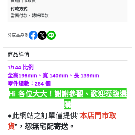
實體門市取貨
付款方式
當面付款
轉帳匯款
分享商品到
商品詳情
1/144 比例
全高196mm、寬 140mm、長 139mm
零件總數：284 個
Hi 各位大大！謝謝參觀、歡迎蒞臨選
購
●此網站之訂單僅提供"
本店門市取
"
貨
，恕無宅配寄送。