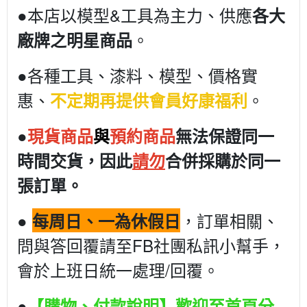
●本店以模型&工具為主力、供應
各大
。
廠牌之明星商品
●各種工具、漆料、模型、價格實
惠、
。
不定期再提供會員好康福利
●
現貨商品
與
預約商品
無法保證同一
時間交貨，因此
請勿
合併採購於同一
張訂單。
●
，訂單相關、
每周日、一為休假日
問與答回覆請至FB社團私訊小幫手，
會於上班日統一處理/回覆。
●
【購物、付款說明】歡迎至首頁分