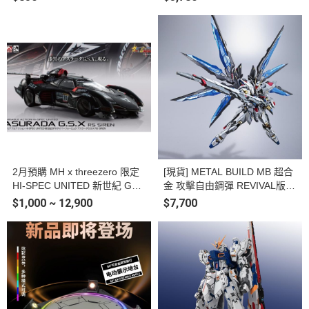
醒形態 可動完成品
2月預購 MH x threezero 限定
[現貨] METAL BUILD MB 超合
HI-SPEC UNITED 新世紀 GPX
金 攻擊自由鋼彈 REVIVAL版
閃電霹靂車 阿斯拉 G.S.X RS S
塗裝完成品(再版)
$1,000 ~ 12,900
$7,700
IREN 塗裝完成品 附壓克力展
示盒