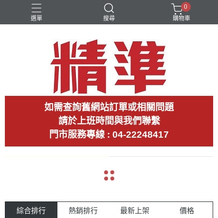
0
選單
搜尋
購物車
如需查詢舊網站訂單或相關問題
請於上班時間與我們聯繫
門市服務專線 : 04-22248417
arrow_back
arrow_forward
綜合排行
熱銷排行
最新上架
價格