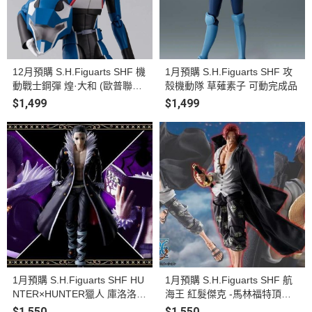
12月預購 S.H.Figuarts SHF 機
1月預購 S.H.Figuarts SHF 攻
動戰士鋼彈 煌·大和 (歐普聯合
殼機動隊 草薙素子 可動完成品
首長國駕駛服Ver.) 可動完成品
$1,499
$1,499
1月預購 S.H.Figuarts SHF HU
1月預購 S.H.Figuarts SHF 航
NTER×HUNTER獵人 庫洛洛
海王 紅髮傑克 -馬林福特頂上
可動完成品
戰爭- 可動完成品
$1,550
$1,550