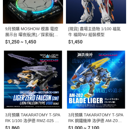
9月預購 MOSHOW 模壽 電控
[現貨] 農場主造物 1/100 福氣
展示台 曜夜版[黑]／探索版[白]
牛 福岡NU 組裝模型
模型發光地台 共兩款
$1,250 ~ 1,450
$1,450
3月預購 TAKARATOMY T-SPA
3月預購 TAKARATOMY T-SPA
RK 1/100 洛伊德 RMZ-025 長
RK 鋼鐵機神 洛伊德 AM-Z02
牙獅零式・獵鷹型（ZBF）組
重裝長牙獅 合金完成品
$1,860
$1,000 ~ 7,100