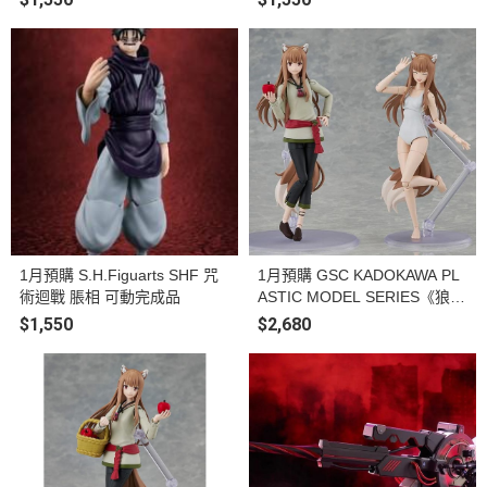
1月預購 S.H.Figuarts SHF 咒
1月預購 GSC KADOKAWA PL
術迴戰 脹相 可動完成品
ASTIC MODEL SERIES《狼與
辛香料 MERCHANT MEETS T
$1,550
$2,680
HE WISE WOLF》赫蘿 DX Ve
r. 組裝模型