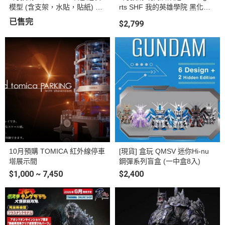
模型 (含支架，水貼，貼紙) 首
rts SHF 我的英雄學院 黑化綠
批贈送燈光特效
谷出久 暗黑笨久 可動完成品
已售完
$2,799
10月預購 TOMICA 紅外線停車
[現貨] 盒玩 QMSV 迷你Hi-nu
塔展示間
鋼彈系列盲盒 (一中盒8入)
$1,000 ~ 7,450
$2,400