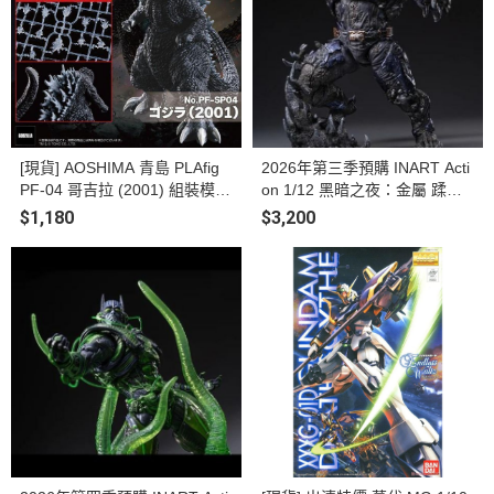
[現貨] AOSHIMA 青島 PLAfig
2026年第三季預購 INART Acti
PF-04 哥吉拉 (2001) 組裝模型
on 1/12 黑暗之夜：金屬 蹂躪
限定版
者 可動人偶
$1,180
$3,200