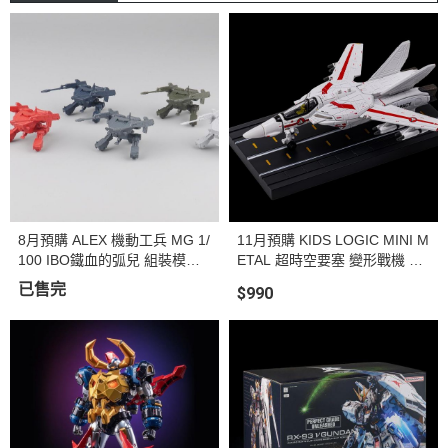
8月預購 ALEX 機動工兵 MG 1/
11月預購 KIDS LOGIC MINI M
100 IBO鐵血的弧兒 組裝模型
ETAL 超時空要塞 變形戰機 #0
五款顏色
01 VF-1J & #002 VF-1S (戰機
已售完
$990
形態) 合金完成品 (共兩款)