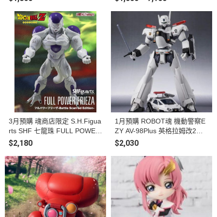
裝模型
3月預購 魂商店限定 S.H.Figua
1月預購 ROBOT魂 機動警察E
rts SHF 七龍珠 FULL POWER
ZY AV-98Plus 英格拉姆改2號
弗力沙 -Battle Scarred Edition-
機 可動完成品
$2,180
$2,030
可動完成品