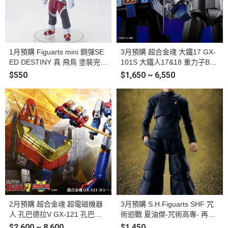
1月預購 Figuarts mini 鋼彈SE
3月預購 超合金魂 大鐵17 GX-
ED DESTINY 真 飛鳥 塗裝完成
101S 大鐵人17&18 重力子BO
品
X 可動完成品
$550
$1,650 ~ 6,550
2月預購 超合金魂 超電磁機器
3月預購 S.H.Figuarts SHF 咒
人 孔巴德拉V GX-121 孔巴德
術迴戰 夏油傑-咒術高專- 再販
拉V6 可動完成品
可動完成品
$2,600 ~ 8,600
$1,450