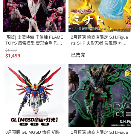
[現貨] 出清特價 千值練 FLAME
2月預購 魂商店限定 S.H.Figua
TOYS 風雷模型 變形金剛 雅希
rts SHF 火影忍者 波風湊 九喇
阿爾茜 再版 組裝模型
嘛連結模式 劃破黑暗的閃光羈
$1,750
絆 可動完成品
已售完
$1,499
8月預購 GL MGSD 命運 組裝
1月預購 魂商店限定 S.H.Figua