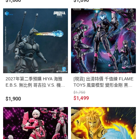
$1,660
$1,090
2027年第二季預購 HIYA 海雅
[現貨] 出清特價 千值練 FLAME
E.B.S. 無比例 哥吉拉 V.S. 機械
TOYS 風雷模型 變形金剛 黑雅
哥吉拉 1993 超級機械哥吉拉
希 黑阿爾茜 組裝模型
$1,750
可動完成品
$1,499
$1,900