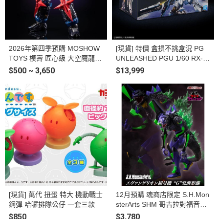
2026年第四季預購 MOSHOW
[現貨] 特價 盒損不挑盒況 PG
TOYS 模壽 匠心級 大空魔龍
UNLEASHED PGU 1/60 RX-9
凱王 合金可動完成品
3 ν鋼彈 Nu鋼 組裝模型 #5069
$500 ~ 3,650
$13,999
191
[現貨] 萬代 扭蛋 特大 機動戰士
12月預購 魂商店限定 S.H.Mon
鋼彈 哈囉排隊公仔 一套三款
sterArts SHM 哥吉拉對福音戰
士 EVANGELION 初號機 G覺
$850
$3,780