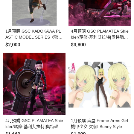
1月預購 GSC KADOKAWA PL
4月預購 GSC PLAMATEA Shie
ASTIC MODEL SERIES《狼與
lder/瑪修·基利艾拉特[奧特瑙
辛香料 MERCHANT MEETS T
斯] Black Barrel Edition 組裝模
$2,000
$3,800
HE WISE WOLF》赫蘿 組裝模
型
型
4月預購 GSC PLAMATEA Shie
1月預購 壽屋 Frame Arms Girl
lder/瑪修·基利艾拉特[奧特瑙
機甲少女 突伽I Bunny Style 組
斯] 組裝模型
裝模型