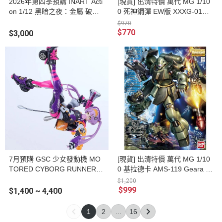
2026年第四季預購 INART Acti
[現貨] 出清特價 萬代 MG 1/10
on 1/12 黑暗之夜：金屬 破曉
0 死神鋼彈 EW版 XXXG-01D #
詭燈 可動人偶
5062841
$970
$770
$3,000
7月預購 GSC 少女發動機 MO
[現貨] 出清特價 萬代 MG 1/10
TORED CYBORG RUNNER S
0 基拉德卡 AMS-119 Geara D
SX-155c ""POP TRACKER""
oga 組裝模型 #5055456
$1,200
可動完成品
$999
$1,400 ~ 4,400
1
2
...
16