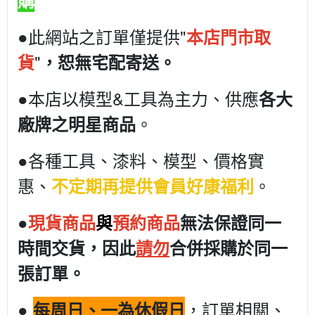
●此網站之訂單僅提供"
本店門市取
"
貨
，恕無宅配寄送。
●本店以模型&工具為主力、供應
各大
。
廠牌之明星商品
●各種工具、漆料、模型、價格實
惠、
。
不定期再提供會員好康福利
●
現貨商品
與
預約商品
無法保證同一
時間交貨，因此
請勿
合併採購於同一
張訂單。
●
，訂單相關、
每周日、一為休假日