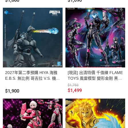
$1,660
$1,090
2027年第二季預購 HIYA 海雅
[現貨] 出清特價 千值練 FLAME
E.B.S. 無比例 哥吉拉 V.S. 機械
TOYS 風雷模型 變形金剛 黑雅
哥吉拉 1993 超級機械哥吉拉
希 黑阿爾茜 組裝模型
$1,750
可動完成品
$1,499
$1,900