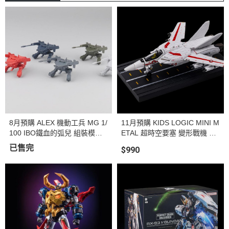
8月預購 ALEX 機動工兵 MG 1/
11月預購 KIDS LOGIC MINI M
100 IBO鐵血的弧兒 組裝模型
ETAL 超時空要塞 變形戰機 #0
五款顏色
01 VF-1J & #002 VF-1S (戰機
已售完
$990
形態) 合金完成品 (共兩款)