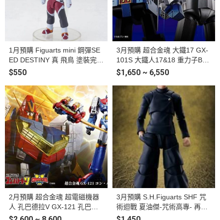
1月預購 Figuarts mini 鋼彈SE
3月預購 超合金魂 大鐵17 GX-
ED DESTINY 真 飛鳥 塗裝完成
101S 大鐵人17&18 重力子BO
品
X 可動完成品
$550
$1,650 ~ 6,550
2月預購 超合金魂 超電磁機器
3月預購 S.H.Figuarts SHF 咒
人 孔巴德拉V GX-121 孔巴德
術迴戰 夏油傑-咒術高專- 再販
拉V6 可動完成品
可動完成品
$2,600 ~ 8,600
$1,450