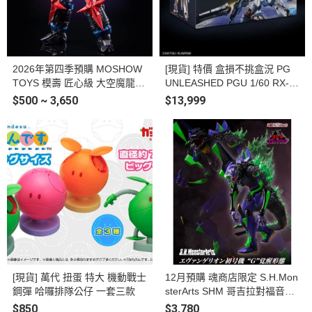
2026年第四季預購 MOSHOW
[現貨] 特價 盒損不挑盒況 PG
TOYS 模壽 匠心級 大空魔龍
UNLEASHED PGU 1/60 RX-9
凱王 合金可動完成品
3 ν鋼彈 Nu鋼 組裝模型 #5069
$500 ~ 3,650
$13,999
191
[現貨] 萬代 扭蛋 特大 機動戰士
12月預購 魂商店限定 S.H.Mon
鋼彈 哈囉排隊公仔 一套三款
sterArts SHM 哥吉拉對福音戰
士 EVANGELION 初號機 G覺
$850
$3,780