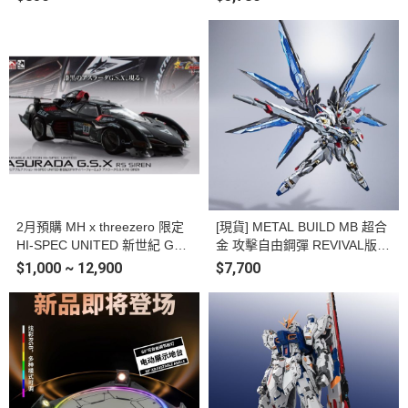
醒形態 可動完成品
2月預購 MH x threezero 限定
[現貨] METAL BUILD MB 超合
HI-SPEC UNITED 新世紀 GPX
金 攻擊自由鋼彈 REVIVAL版
閃電霹靂車 阿斯拉 G.S.X RS S
塗裝完成品(再版)
$1,000 ~ 12,900
$7,700
IREN 塗裝完成品 附壓克力展
示盒