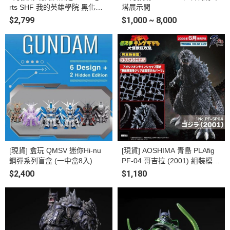
rts SHF 我的英雄學院 黑化綠
塔展示間
谷出久 暗黑笨久 可動完成品
$2,799
$1,000 ~ 8,000
[現貨] 盒玩 QMSV 迷你Hi-nu
[現貨] AOSHIMA 青島 PLAfig
鋼彈系列盲盒 (一中盒8入)
PF-04 哥吉拉 (2001) 組裝模型
限定版
$2,400
$1,180