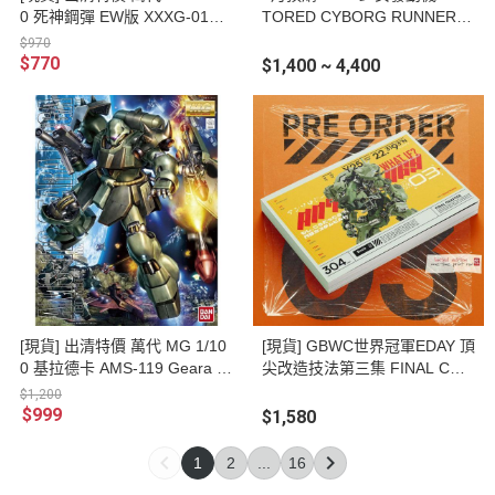
0 死神鋼彈 EW版 XXXG-01D #
TORED CYBORG RUNNER S
5062841
SX-155c ""POP TRACKER""
$970
可動完成品
$770
$1,400 ~ 4,400
[現貨] 出清特價 萬代 MG 1/10
[現貨] GBWC世界冠軍EDAY 頂
0 基拉德卡 AMS-119 Geara D
尖改造技法第三集 FINAL CHA
oga 組裝模型 #5055456
PTER 模型改造書 (附贈限量蝕
$1,200
刻片)
$999
$1,580
1
2
...
16