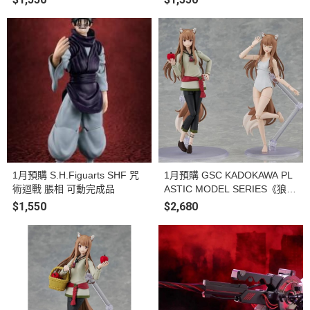
1月預購 S.H.Figuarts SHF 咒
1月預購 GSC KADOKAWA PL
術迴戰 脹相 可動完成品
ASTIC MODEL SERIES《狼與
辛香料 MERCHANT MEETS T
$1,550
$2,680
HE WISE WOLF》赫蘿 DX Ve
r. 組裝模型