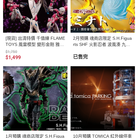
[現貨] 出清特價 千值練 FLAME
2月預購 魂商店限定 S.H.Figua
TOYS 風雷模型 變形金剛 雅希
rts SHF 火影忍者 波風湊 九喇
阿爾茜 再版 組裝模型
嘛連結模式 劃破黑暗的閃光羈
$1,750
絆 可動完成品
已售完
$1,499
1月預購 魂商店限定 S.H.Figua
10月預購 TOMICA 紅外線停車