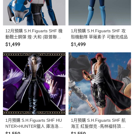
12月預購 S.H.Figuarts SHF 機
1月預購 S.H.Figuarts SHF 攻
動戰士鋼彈 煌·大和 (歐普聯合
殼機動隊 草薙素子 可動完成品
首長國駕駛服Ver.) 可動完成品
$1,499
$1,499
1月預購 S.H.Figuarts SHF HU
1月預購 S.H.Figuarts SHF 航
NTER×HUNTER獵人 庫洛洛
海王 紅髮傑克 -馬林福特頂上
可動完成品
戰爭- 可動完成品
$1,550
$1,550