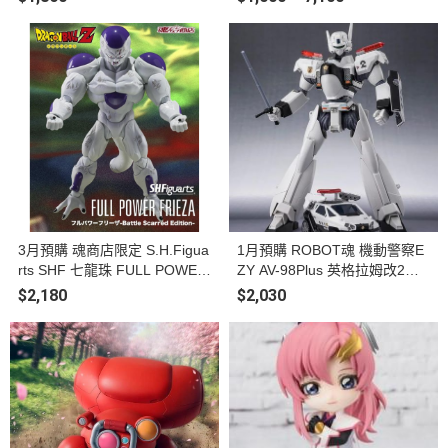
裝模型
3月預購 魂商店限定 S.H.Figua
1月預購 ROBOT魂 機動警察E
rts SHF 七龍珠 FULL POWER
ZY AV-98Plus 英格拉姆改2號
弗力沙 -Battle Scarred Edition-
機 可動完成品
$2,180
$2,030
可動完成品