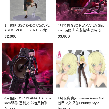
1月預購 GSC KADOKAWA PL
4月預購 GSC PLAMATEA Shie
ASTIC MODEL SERIES《狼與
lder/瑪修·基利艾拉特[奧特瑙
辛香料 MERCHANT MEETS T
斯] Black Barrel Edition 組裝模
$2,000
$3,800
HE WISE WOLF》赫蘿 組裝模
型
型
4月預購 GSC PLAMATEA Shie
1月預購 壽屋 Frame Arms Girl
lder/瑪修·基利艾拉特[奧特瑙
機甲少女 突伽I Bunny Style 組
斯] 組裝模型
裝模型