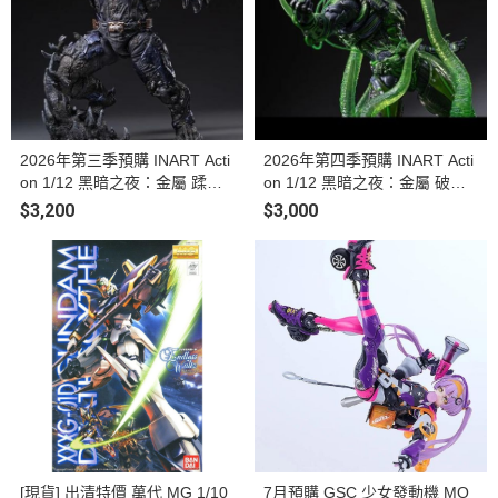
2026年第三季預購 INART Acti
2026年第四季預購 INART Acti
on 1/12 黑暗之夜：金屬 蹂躪
on 1/12 黑暗之夜：金屬 破曉
者 可動人偶
詭燈 可動人偶
$3,200
$3,000
[現貨] 出清特價 萬代 MG 1/10
7月預購 GSC 少女發動機 MO