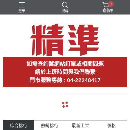
0
選單
搜尋
購物車
如需查詢舊網站訂單或相關問題
請於上班時間與我們聯繫
門市服務專線 : 04-22248417
arrow_back
arrow_forward
綜合排行
熱銷排行
最新上架
價格