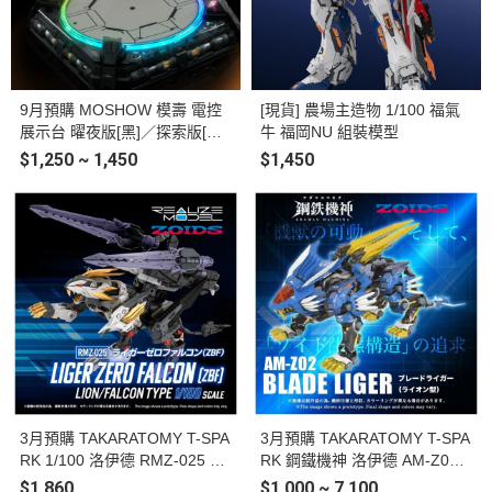
9月預購 MOSHOW 模壽 電控
[現貨] 農場主造物 1/100 福氣
展示台 曜夜版[黑]／探索版[白]
牛 福岡NU 組裝模型
模型發光地台 共兩款
$1,250 ~ 1,450
$1,450
3月預購 TAKARATOMY T-SPA
3月預購 TAKARATOMY T-SPA
RK 1/100 洛伊德 RMZ-025 長
RK 鋼鐵機神 洛伊德 AM-Z02
牙獅零式・獵鷹型（ZBF）組
重裝長牙獅 合金完成品
$1,860
$1,000 ~ 7,100