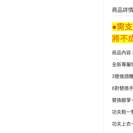
商品詳
●需
將不
商品內容 
全新專屬
3替換頭
6對替換
替換腳掌
功夫鞋一
功夫上衣