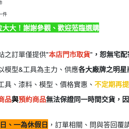
件
一件
各位大大！謝謝參觀、歡迎蒞臨選購
站之訂單僅提供"
"
本店門市取貨
，恕無宅配
以模型&工具為主力、供應
各大廠牌之明星
工具、漆料、模型、價格實惠、
不定期再提
商品
與
預約商品
無法保證同一時間交貨，因
，訂單相關、問與答回覆請
日、一為休假日