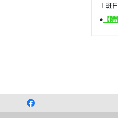
上班日
●
【購
關於
全部商品
付款方式說明
隱私權
聯絡我們
訂單查詢
寄送方式說明
訂單相關說明
售後服務說明