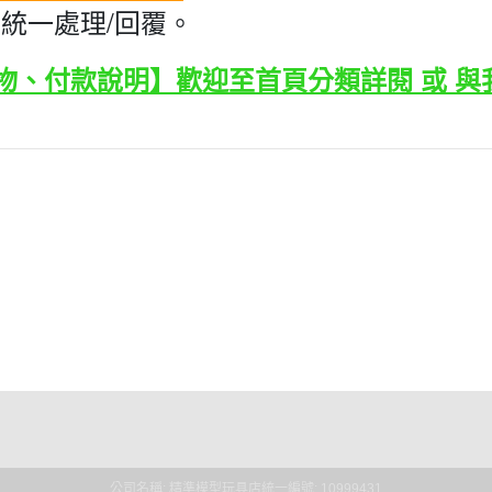
統一處理/回覆。
物、付款說明】歡迎至首頁分類詳閱 或 與
條款
公司名稱: 精準模型玩具店
統一編號: 10999431