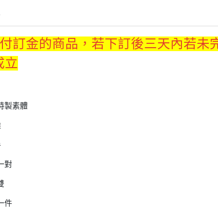
情
支付訂金的商品，若下訂後三天內若未
成立
:
特製素體
雕
手
一對
雙
一件