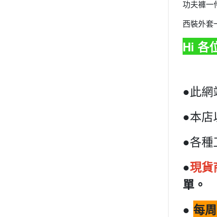
功夫褲一
西裝外套
Hi 
●此網
●本店
●各種
●
現貨
單。
●
每周