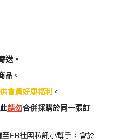
寄送。
。
商品
。
供會員好康福利
此
請勿
合併採購於同一張訂
至FB社團私訊小幫手，會於