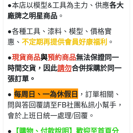
●本店以模型&工具為主力、供應
各大
。
廠牌之明星商品
●各種工具、漆料、模型、價格實
惠、
。
不定期再提供會員好康福利
●
現貨商品
與
預約商品
無法保證同一
時間交貨，因此
請勿
合併採購於同一
張訂單。
●
，訂單相關、
每周日、一為休假日
問與答回覆請至FB社團私訊小幫手，
會於上班日統一處理/回覆。
●
【購物、付款說明】歡迎至首頁分